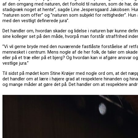
af den omgang med naturen, det forhold til naturen, som de har, den 
stadigvæk noget at hente”, sagde Line Jespersgaard Jakobsen.
Hun
”naturen som offer” og ”naturen som subjekt for rettigheder”.
Hun 
med den vestligt definerede jura”.
Det handler om, hvordan skader og lidelse i naturen bør kunne defi
sine kolleger set på den måde, hvorpå man forstår straffrihed inden 
”Vi vil gerne bryde med den nuværende fastlåste forståelse af retf
mennesket i centrum. Mens nogle af de her folk, de taler om skad
eller på et træ eller på et bjerg? Og hvordan kan vi afgøre ansvar 
vestlige jura.”
Til sidst på mødet kom Stine Krøijer med nogle ord om, at det næppe 
det handler om at lære i højere grad at respektere hinanden og hin
og mange måder at gøre det på. Det handler om at respektere andres 