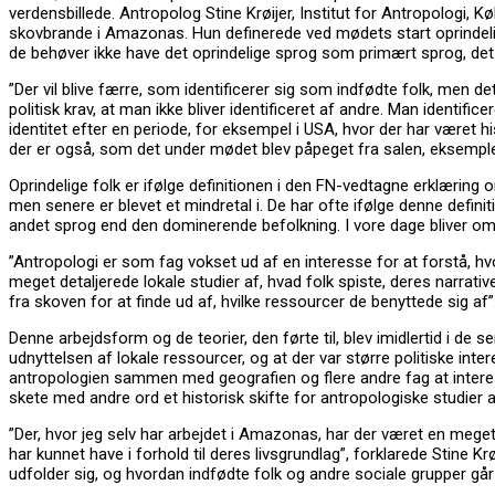
verdensbillede.
Antropolog Stine Krøijer, Institut for Antropologi, Kø
skovbrande i Amazonas. Hun definerede ved mødets start oprindeli
de behøver ikke have det oprindelige sprog som primært sprog, det h
”Der vil blive færre, som identificerer sig som indfødte folk, men de
politisk krav, at man ikke bliver identificeret af andre. Man identifice
identitet efter en periode, for eksempel i USA, hvor der har været hi
der er også, som det under mødet blev påpeget fra salen, eksempler 
Oprindelige folk er ifølge definitionen i den FN-vedtagne erklæring
men senere er blevet et mindretal i. De har ofte ifølge denne definit
andet sprog end den dominerende befolkning. I vore dage bliver omk
”Antropologi er som fag vokset ud af en interesse for at forstå, hvord
meget detaljerede lokale studier af, hvad folk spiste, deres narrati
fra skoven for at finde ud af, hvilke ressourcer de benyttede sig af”
Denne arbejdsform og de teorier, den førte til, blev imidlertid i de
udnyttelsen af lokale ressourcer, og at der var større politiske int
antropologien sammen med geografien og flere andre fag at interesser
skete med andre ord et historisk skifte for antropologiske studier af 
”Der, hvor jeg selv har arbejdet i Amazonas, har der været en meget
har kunnet have i forhold til deres livsgrundlag”, forklarede Stine K
udfolder sig, og hvordan indfødte folk og andre sociale grupper går 