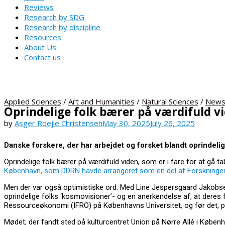
Reviews
Research by SDG
Research by discipline
Resources
About Us
Contact us
Applied Sciences
/
Art and Humanities
/
Natural Sciences
/
New
Oprindelige folk bærer på værdifuld v
by
Asger Roejle Christensen
May 30, 2025
July 26, 2025
Danske forskere, der har arbejdet og forsket blandt oprindelig
Oprindelige folk bærer på værdifuld viden, som er i fare for at gå 
København, som DDRN havde arrangeret som en del af Forskningen
Men der var også optimistiske ord. Med Line Jespersgaard Jakobsens 
oprindelige folks ‘kosmovisioner’- og en anerkendelse af, at deres 
Ressourceøkonomi (IFRO) på Københavns Universitet, og før det, po
Mødet, der fandt sted på kulturcentret Union på Nørre Allé i Københ