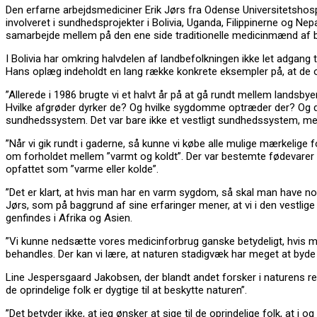
Den erfarne arbejdsmediciner Erik Jørs fra Odense Universitetsho
involveret i sundhedsprojekter i Bolivia, Uganda, Filippinerne og Ne
samarbejde mellem på den ene side traditionelle medicinmænd af b
I Bolivia har omkring halvdelen af landbefolkningen ikke let adgang t
Hans oplæg indeholdt en lang række konkrete eksempler på, at de 
”Allerede i 1986 brugte vi et halvt år på at gå rundt mellem landsb
Hvilke afgrøder dyrker de? Og hvilke sygdomme optræder der? Og der
sundhedssystem. Det var bare ikke et vestligt sundhedssystem, men 
”Når vi gik rundt i gaderne, så kunne vi købe alle mulige mærkelige
om forholdet mellem ”varmt og koldt”. Der var bestemte fødevarer
opfattet som ”varme eller kolde”.
”Det er klart, at hvis man har en varm sygdom, så skal man have no
Jørs, som på baggrund af sine erfaringer mener, at vi i den vestli
genfindes i Afrika og Asien.
”Vi kunne nedsætte vores medicinforbrug ganske betydeligt, hvis man 
behandles. Der kan vi lære, at naturen stadigvæk har meget at byde 
Line Jespersgaard Jakobsen, der blandt andet forsker i naturens ret
de oprindelige folk er dygtige til at beskytte naturen”.
”Det betyder ikke, at jeg ønsker at sige til de oprindelige folk, at i 